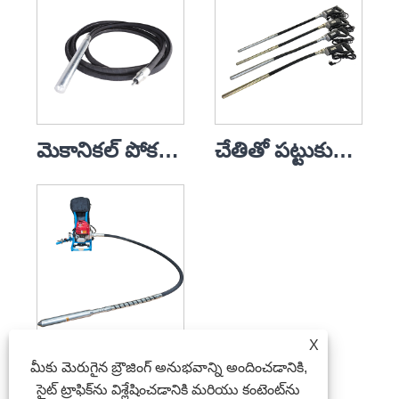
మెకానికల్ పోకర్ వైబ్రేటర్
చేతితో పట్టుకున్న కాంక్రీట్ పోకర్ వైబ్రేటర్
X
వీపున తగిలించుకొనే సామాను సంచి పెట్రోల్ పోకర్ వైబ్రేటర్
మీకు మెరుగైన బ్రౌజింగ్ అనుభవాన్ని అందించడానికి,
సైట్ ట్రాఫిక్‌ను విశ్లేషించడానికి మరియు కంటెంట్‌ను