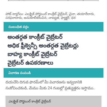
హాట్ ట్యాగ్‌లు: ఎలక్ట్రిక్ పోర్టబుల్ కాంక్రీట్ వైబ్రేటర్, చైనా, తయారీదారు,
సరఫరాదారు, అనుకూలీకరించిన, నాణ్యత, ఫ్యాక్టరీ, ధర
సంబంధిత వర్గం
అంతర్గత కాంక్రీట్ వైబ్రేటర్
అధిక ఫ్రీక్వెన్సీ అంతర్గత వైబ్రేటర్లు
బాహ్య కాంక్రీట్ వైబ్రేటర్
వైబ్రేటర్ ఉపకరణాలు
విచారణ పంపండి
దయచేసి దిగువ ఫారమ్‌లో మీ విచారణను ఇవ్వడానికి
సంకోచించకండి. మేము మీకు 24 గంటల్లో ప్రత్యుత్తరం ఇస్తాము.