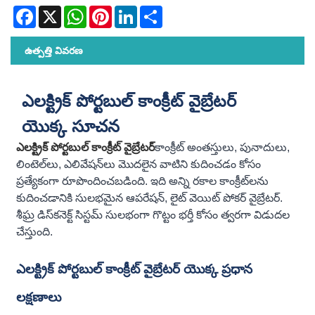
Facebook
X
WhatsApp
Pinterest
LinkedIn
Share
ఉత్పత్తి వివరణ
ఎలక్ట్రిక్ పోర్టబుల్ కాంక్రీట్ వైబ్రేటర్
యొక్క సూచన
ఎలక్ట్రిక్ పోర్టబుల్ కాంక్రీట్ వైబ్రేటర్
కాంక్రీట్ అంతస్తులు, పునాదులు,
లింటెల్‌లు, ఎలివేషన్‌లు మొదలైన వాటిని కుదించడం కోసం
ప్రత్యేకంగా రూపొందించబడింది. ఇది అన్ని రకాల కాంక్రీట్‌లను
కుదించడానికి సులభమైన ఆపరేషన్, లైట్ వెయిట్ పోకర్ వైబ్రేటర్.
శీఘ్ర డిస్‌కనెక్ట్ సిస్టమ్ సులభంగా గొట్టం భర్తీ కోసం త్వరగా విడుదల
చేస్తుంది.
ఎలక్ట్రిక్ పోర్టబుల్ కాంక్రీట్ వైబ్రేటర్ యొక్క ప్రధాన
లక్షణాలు